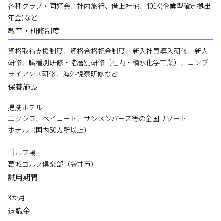
各種クラブ・同好会、社内旅行、借上社宅、401K(企業型確定拠出
年金)など
教育・研修制度
資格取得支援制度、資格合格祝金制度、新入社員導入研修、新人
研修、職種別研修・階層別研修（社内・積水化学工業）、コンプ
ライアンス研修、海外視察研修など
保養施設
提携ホテル
エクシブ、ベイコート、サンメンバーズ等の全国リゾート
ホテル（国内50カ所以上）
ゴルフ場
葛城ゴルフ倶楽部（袋井市）
試用期間
3か月
退職金